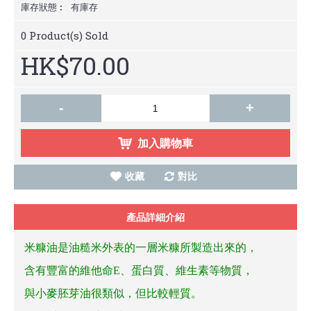
庫存狀態︰
有庫存
0
Product(s) Sold
HK$70.00
-
+
加入購物車
收藏
對比
產品詳細介紹
米糠油是油糙米外表的一層米糠所製造出來的，
含有豐富的維他命
E
、蛋白質、維生素等物質，
與小麥胚芽油很類似，但比較輕質。