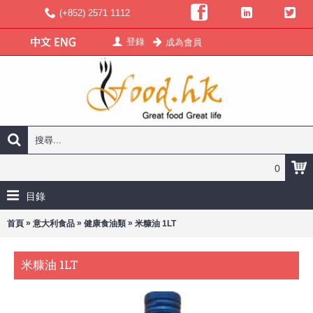
(+852) 2571 1112
登錄
成為會員
0
目錄
»
»
»
首頁
意大利食品
健康食油類
米糠油 1LT
米糠油 1LT