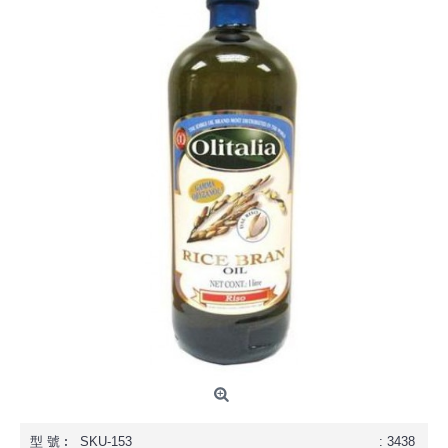
型 號︰
SKU-153
: 3438