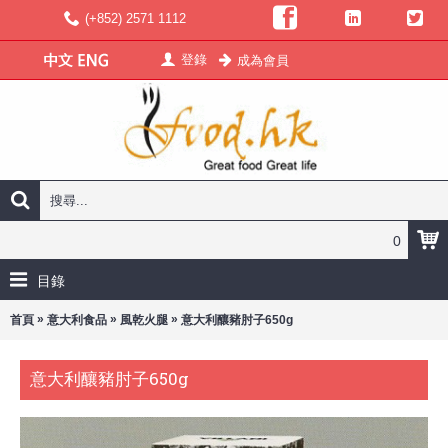
(+852) 2571 1112
登錄
成為會員
0
目錄
»
»
»
首頁
意大利食品
風乾火腿
意大利釀豬肘子650g
意大利釀豬肘子650g