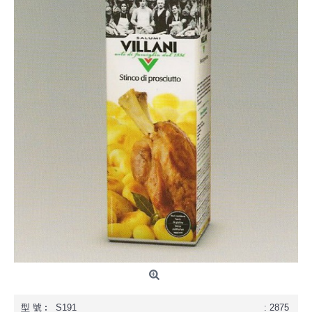
型 號︰
S191
: 2875