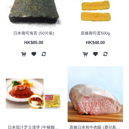
日本壽司海苔 (50片裝)
原條壽司蛋500g
HK$85.00
HK$48.00
日本茄汁芝士漢堡 (牛豬雞)180克
原條日本和牛肉眼 (鹿兒島) (無CAP位) (A4) 4.5kg