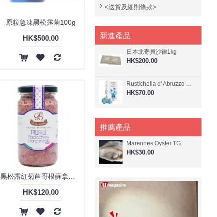
<送貨及細則條款>
原粒急凍黑松露菌100g
新進產品
HK$500.00
日本北寄貝沙律1kg
HK$200.00
Rustichella d' Abruzzo 阿布素 - 螺旋藻香檸檬味意大利寬管粉 250g
HK$70.00
推薦產品
Marennes Oyster TG
HK$30.00
黑松露紅菊苣哥根蘇拿芝士醬 200克
HK$120.00