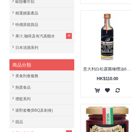
歐陸餐巾扣
精選婚宴產品
特價原箱貨品
+
果汁,咖啡及有汽蒸餾水
日本清酒系列
商品分類
意大利白松露菌橄欖油60ml
美食到會服務
HK$110.00
熱賣食品
禮籃系列
派對套餐(BBQ及刺身)
甜品