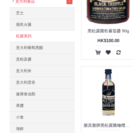
-
意大利食品
芝士
風乾火腿
黑松露菌乾蕃茄醬 90g
松露系列
HK$100.00
意大利葡萄黑醋
意粉及醬
意大利米
意大利雲吞
健康食油類
果醬
小食
樂其雅牌黑松露菌橄欖油60ml
海鮮