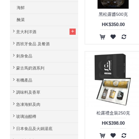
海鮮
黑松露醬500克
醃菜
HK$350.00
+
意大利洋酒
西班牙食品 及餐酒
刺身食品
蒙古馬奶酒系列
有機產品
調味料及香草
急凍海鮮及肉
松露禮盒裝250克
玻璃油醋樽
HK$398.00
日本食品及火鍋湯底