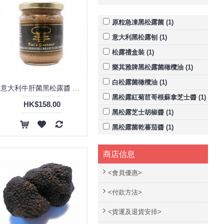
原粒急凍黑松露菌 (1)
意大利黑松露刨 (1)
松露禮盒裝 (1)
樂其雅牌黑松露菌橄欖油 (1)
白松露菌橄欖油 (1)
意大利牛肝菌黑松露醬 180g (素）
黑松露紅菊苣哥根蘇拿芝士醬 (1)
HK$158.00
黑松露芝士胡椒醬 (1)
黑松露菌乾蕃茄醬 (1)
商店信息
<會員優惠>
<付款方法>
<貨運及退貨安排>