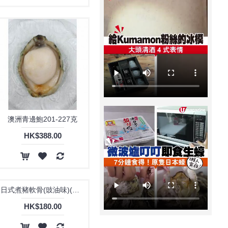
牛仔骨 (1)
生雞皮串 (1)
美國天然豬煙腩肉 (1)
美國安格斯肉眼扒 (1)
美國急凍黃螺肉3 (1)
美國火雞 (1)
美國特選牛肉眼 (1)
美國肥牛片 (1)
澳洲青邊鮑201-227克
美國西冷扒 (1)
HK$388.00
美國頂級安格斯斧頭肉眼 (1)
美國頂級西冷 (1)
芝士粟米半殼帶子 (1)
蒜蓉粉絲半殼帶子 (1)
西班牙熟成栗飼帶骨豬扒 (1)
豚肉漢堡(已熟) (1)