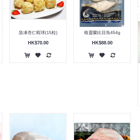
急凍杏仁蝦球(15粒)
格靈蘭比目魚454g
HK$70.00
HK$88.00
千島汁腸(20條裝)
原條日本和牛肉眼 (鹿兒島) (無CAP位) (A4) 4.5kg