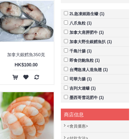
2L急凍姬路生蠔 (1)
八爪魚粒 (1)
加拿大肩胛肥牛 (1)
加拿大野生銀鱈魚扒 (1)
千島汁腸 (1)
加拿大銀鱈魚350克
即食仿鮑魚粒 (1)
HK$100.00
台灣急凍人造魚翅 (1)
司華力腸 (1)
吉列大連蠔 (1)
墨西哥雪花肥牛 (1)
岩章魚切粒 (1)
商店信息
巴西原條牛柳 (1)
德國式豬肉腸 (1)
<會員優惠>
急凍去腸熟蝦仁 (1)
<付款方法>