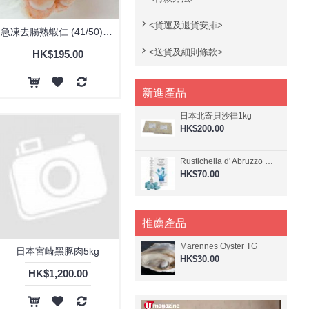
急凍鵝肝 (1)
<貨運及退貨安排>
急凍去腸熟蝦仁 (41/50)1kg
新西蘭法式7支骨羊架 (1)
<送貨及細則條款>
日式煮豬軟骨 (1)
HK$195.00
日式香草脆皮腸 (1)
新進產品
日式黑椒脆皮腸 (1)
日本和牛肉眼 (1)
日本北寄貝沙律1kg
HK$200.00
日本宮崎黑豚肉 (1)
杏仁蝦球 (1)
Rustichella d' Abruzzo 阿布素 - 螺旋藻香檸檬味意大利寬管粉 250g
HK$70.00
格靈蘭比目魚 (1)
法國急凍鴨肝 (1)
澳洲優質草飼羊架(3支骨)(無激素
推薦產品
添加) (1)
Marennes Oyster TG
日本宮崎黑豚肉5kg
澳洲青邊鮑 (3)
HK$30.00
煙腩肉(美國天然豬) (1)
HK$1,200.00
熟開胃蝦 (1)