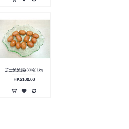
豬肉青 (1)
越南原隻八爪魚仔 (1)
越南墨魚咀2kg(約260粒) (1)
銀鱈魚 (1)
日式煮豬軟骨(豉油味)(加熱即食)1kg
雜錦海鮮 (1)
HK$180.00
雞軟骨 (1)
韓國泡菜 (1)
頂級生凍龍蝦(青龍) (1)
魷魚一夜干 (1)
鴨胸 (1)
黑椒豬手 (1)
原條日本和牛西冷 (鹿兒島) (A4) 5.5kg