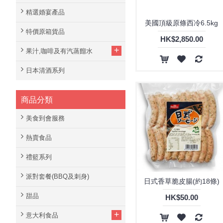
精選婚宴產品
美國頂級原條西冷6.5kg
特價原箱貨品
HK$2,850.00
+
果汁,咖啡及有汽蒸餾水
日本清酒系列
商品分類
美食到會服務
熱賣食品
禮籃系列
派對套餐(BBQ及刺身)
日式香草脆皮腸(約18條)
甜品
HK$50.00
+
意大利食品