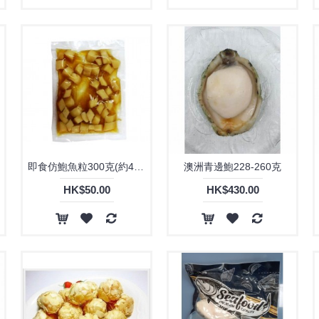
即食仿鮑魚粒300克(約45粒)
澳洲青邊鮑228-260克
HK$50.00
HK$430.00