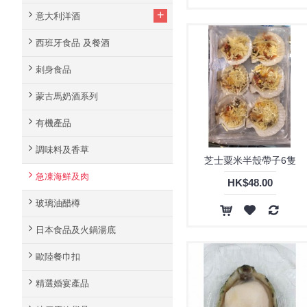
+
意大利洋酒
西班牙食品 及餐酒
刺身食品
蒙古馬奶酒系列
有機產品
調味料及香草
芝士粟米半殼帶子6隻
急凍海鮮及肉
HK$48.00
玻璃油醋樽
日本食品及火鍋湯底
歐陸餐巾扣
精選婚宴產品