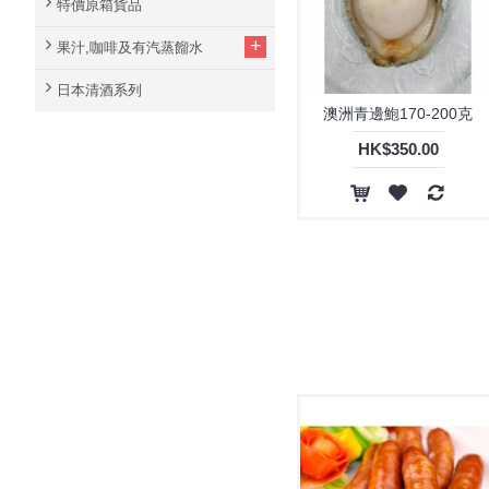
特價原箱貨品
+
果汁,咖啡及有汽蒸餾水
日本清酒系列
澳洲青邊鮑170-200克
HK$350.00
芝士波波腸(80粒)1kg