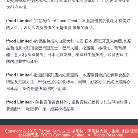
於交通極為方便的深水埗青山道,鄰近深水埗港鐵站,巴士站,附近亦設有
大型停車場。
ifood Limited
-宗旨為Great Food Great Life 意謂優質的食物才有美好
的人生,，因此店內所提供的全是優質,健康的食品。
ifood Limited
-的貨品包括來自意大利,法國,日本,西班牙及東南亞,其產
品包括意大利頂級巴馬臣芝士、巴馬火腿、松露菌、橄欖油、葡萄黑
醋、意大利/法國餐酒、日本元貝刺身、泰國野生鱷魚肉、印度虎蝦,中
國內地蒙古特產等。
ifood Limited
-歡迎顧客到店內細意選購，本店職員會詳細解釋食品的
特點及烹調方法，部份更提供試食樣本。同時，顧客亦可於網上選購心
水產品，我們會盡快處理閣下訂單。
ifood Limited
- 除售賣優質食材外，還售賣特式餐具，如玻璃油醋樽，
餐酒配件，歐陸餐巾扣，婚宴小禮品等。
Copyright © 2015, Parma Ham, 芝士,捲毛豬，黑毛豬火腿，生蠔, 刺身優質
食材專門店-IFOOD Company Limited., All Rights Reserved.